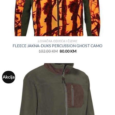
LOVAČKA ODJEĆA I ČIZME
FLEECE JAKNA-DUKS PERCUSSION GHOST CAMO
Original
Current
102.00
KM
80.00
KM
price
price
was:
is:
102.00 KM.
80.00 KM.
Akcija