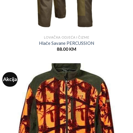
LOVAČKA ODJEĆA I ČIZME
Hlače Savane PERCUSSION
88.00
KM
Akcija