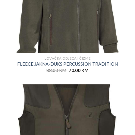
LOVAČKA ODJEĆA I ČIZME
FLEECE JAKNA-DUKS PERCUSSION TRADITION
Original
Current
88.00
KM
70.00
KM
price
price
was:
is:
88.00 KM.
70.00 KM.