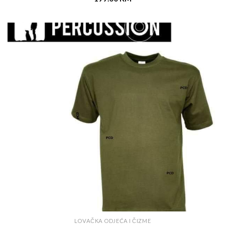
LOVAČKA ODJEĆA I ČIZME