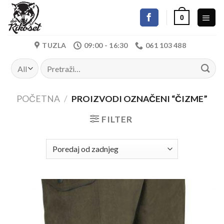
Skip
0
to
content
TUZLA
09:00 - 16:30
061 103 488
Pretraži:
POČETNA
/
PROIZVODI OZNAČENI “ČIZME”
FILTER