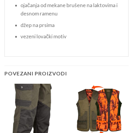
ojačanja od mekane brušene na laktovima i
desnom ramenu
džep na prsima
vezeni lovački motiv
POVEZANI PROIZVODI