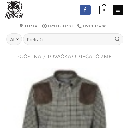
Skip
0
to
content
TUZLA
09:00 - 16:30
061 103 488
Pretraži:
POČETNA
/
LOVAČKA ODJEĆA I ČIZME