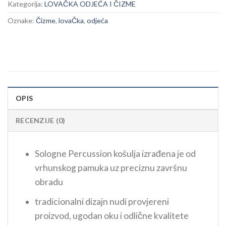
Kategorija:
LOVAČKA ODJEĆA I ČIZME
Oznake:
Čizme
,
lovaČka
,
odjeća
OPIS
RECENZIJE (0)
Sologne Percussion košulja izrađena je od
vrhunskog pamuka uz preciznu završnu
obradu
tradicionalni dizajn nudi provjereni
proizvod, ugodan oku i odlične kvalitete