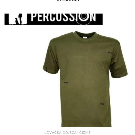
LOVAČKA ODJEĆA I ČIZME