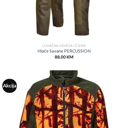
LOVAČKA ODJEĆA I ČIZME
Hlače Savane PERCUSSION
88.00
KM
Akcija