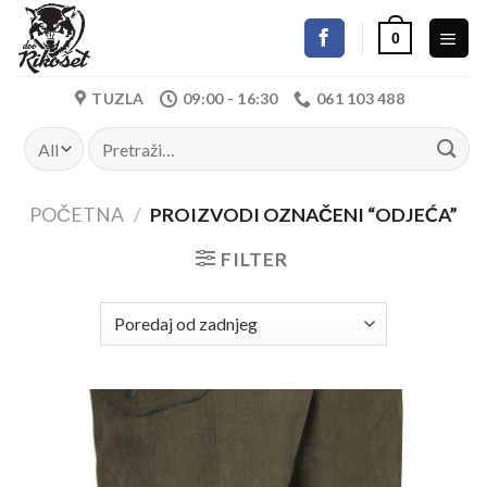
Skip
0
to
content
TUZLA
09:00 - 16:30
061 103 488
Pretraži:
POČETNA
/
PROIZVODI OZNAČENI “ODJEĆA”
FILTER