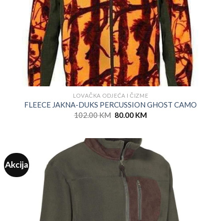
LOVAČKA ODJEĆA I ČIZME
FLEECE JAKNA-DUKS PERCUSSION GHOST CAMO
Original
Current
102.00
KM
80.00
KM
price
price
was:
is:
102.00 KM.
80.00 KM.
Akcija