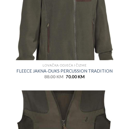
LOVAČKA ODJEĆA I ČIZME
FLEECE JAKNA-DUKS PERCUSSION TRADITION
Original
Current
88.00
KM
70.00
KM
price
price
was:
is:
88.00 KM.
70.00 KM.