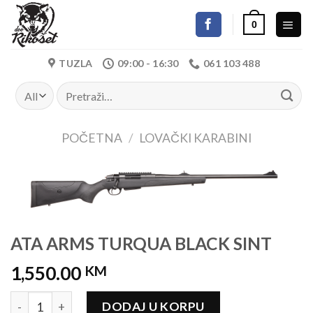
Skip
0
to
content
TUZLA
09:00 - 16:30
061 103 488
Pretraži:
POČETNA
/
LOVAČKI KARABINI
ATA ARMS TURQUA BLACK SINT
1,550.00
KM
ATA ARMS TURQUA BLACK SINT količina
DODAJ U KORPU