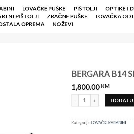
ABINI
LOVAČKE PUŠKE
PIŠTOLJI
OPTIKE I 
RTNI PIŠTOLJI
ZRAČNE PUŠKE
LOVAČKA ODJE
OSTALA OPREMA
NOŽEVI
BERGARA B14 
1,800.00
KM
BERGARA B14 SPORTER količi
DODAJ U
Kategorija:
LOVAČKI KARABINI