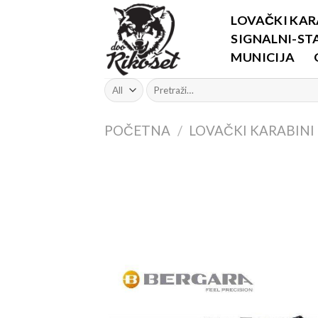
Skip
LOVAČKI KAR
to
SIGNALNI-STA
content
MUNICIJA
Pretraži:
POČETNA
/
LOVAČKI KARABINI