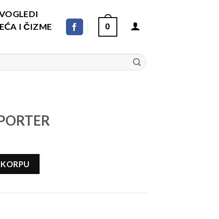
DVOGLEDI
ĆA I ČIZME
0
SPORTER
na
 KORPU