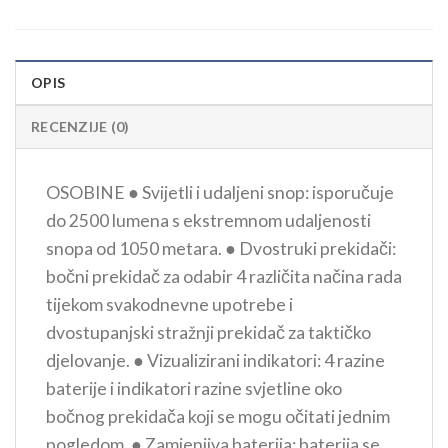
OPIS
RECENZIJE (0)
OSOBINE ● Svijetli i udaljeni snop: isporučuje
do 2500 lumena s ekstremnom udaljenosti
snopa od 1050 metara. ● Dvostruki prekidači:
bočni prekidač za odabir 4 različita načina rada
tijekom svakodnevne upotrebe i
dvostupanjski stražnji prekidač za taktičko
djelovanje. ● Vizualizirani indikatori: 4 razine
baterije i indikatori razine svjetline oko
bočnog prekidača koji se mogu očitati jednim
pogledom. ● Zamjenjiva baterija: baterija se