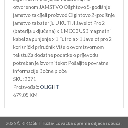
otvorenom JAMSTVO Olightovo 5-godišnje
jamstvo za cijeli proizvod Olgihtovo 2-godišnje
jamstvo za bateriju U KUTIJI Javelot Pro 2
(baterija uključena) x 1 MCC3 USB magnetni
kabel za punjenje x 1 Futrola x 1 Javelot pro 2
korisnički priručnik Više o ovom izvornom
tekstuZa dodatne podatke o prijevodu
potreban je izvorni tekst Pošaljite povratne
informacije Bočne ploče
SKU:
2371
Proizvođač:
OLIGHT
679,05 KM
2026 ©
RIKOŠET Tuzla- Lovacka oprema odjeca i obuca ;