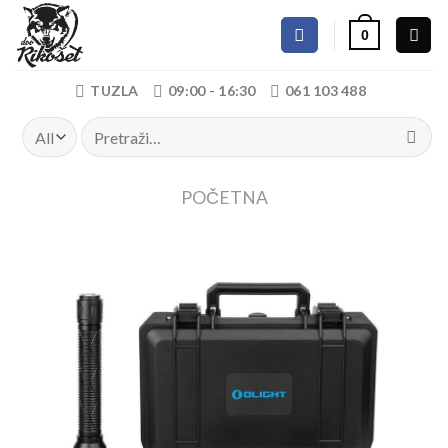
Skip
0
to
content
TUZLA
09:00 - 16:30
061 103 488
Pretraži:
POČETNA