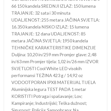
66 150 kandela SREDNJI IZLAZ: 150 lumena
TRAJANJE: 32 sata i 30 minuta
UDALJENOST: 255 metara JAČINA SVJETLA:
16.350 kandela NISKO IZLAZ: 15 lumena
TRAJANJE: 12 dana UDALJENOST: 85
metara JAČINA SVJETLA: 1950 kandela
TEHNIČKE KARAKTERISTIKE DIMENZIJE
Duljina: 10,20 in/259 mm Promjer glave: 2,48
in/63 mm Promjer tijela: 1,02 in/26 mm IZVOR
SVJETLOSTI Cool White LED visokih
performansi TEŽINA 423 g / 14,92 oz
VODOOTPORAN IPX8 MATERIJAL TIJELA
Aluminijska legura TEST PADA 1 metar
KORISTITI Potraga i spašavanje; Lov;
Kampiranje; Industrijski; Teška dužnost;
Sigurnost; Policija; Samoobrana; Na