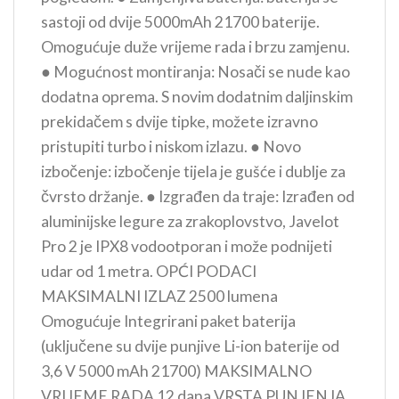
sastoji od dvije 5000mAh 21700 baterije.
Omogućuje duže vrijeme rada i brzu zamjenu.
● Mogućnost montiranja: Nosači se nude kao
dodatna oprema. S novim dodatnim daljinskim
prekidačem s dvije tipke, možete izravno
pristupiti turbo i niskom izlazu. ● Novo
izbočenje: izbočenje tijela je gušće i dublje za
čvrsto držanje. ● Izgrađen da traje: Izrađen od
aluminijske legure za zrakoplovstvo, Javelot
Pro 2 je IPX8 vodootporan i može podnijeti
udar od 1 metra. OPĆI PODACI
MAKSIMALNI IZLAZ 2500 lumena
Omogućuje Integrirani paket baterija
(uključene su dvije punjive Li-ion baterije od
3,6 V 5000 mAh 21700) MAKSIMALNO
VRIJEME RADA 12 dana VRSTA PUNJENJA