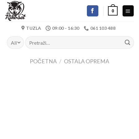
Skip
0
to
content
TUZLA
09:00 - 16:30
061 103 488
Pretraži:
POČETNA
/
OSTALA OPREMA