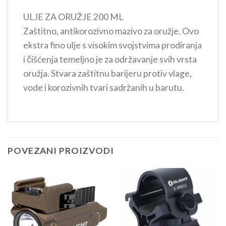
ULJE ZA ORUŽJE 200 ML
Zaštitno, antikorozivno mazivo za oružje. Ovo
ekstra fino ulje s visokim svojstvima prodiranja
i čišćenja temeljno je za održavanje svih vrsta
oružja. Stvara zaštitnu barijeru protiv vlage,
vode i korozivnih tvari sadržanih u barutu.
POVEZANI PROIZVODI