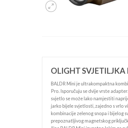
OLIGHT SVJETILJKA
BALDR Mini je ultrakompaktna kombina
Pro. Isporučuju se dvije vrste adapte
svjetlo se može lako namjestiti napri
jarko bijele svjetlosti, zajedno s vrlo
kombinacije zelenog snopa i bijelog s
prepoznatljivog magnetskog priključka