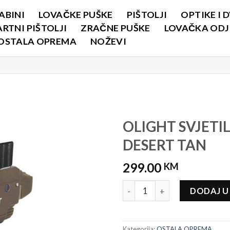
ABINI
LOVAČKE PUŠKE
PIŠTOLJI
OPTIKE I 
RTNI PIŠTOLJI
ZRAČNE PUŠKE
LOVAČKA ODJE
OSTALA OPREMA
NOŽEVI
OLIGHT SVJETI
DESERT TAN
299.00
KM
OLIGHT SVJETILJKA BALDR MIN
DODAJ U
Kategorija:
OSTALA OPREMA