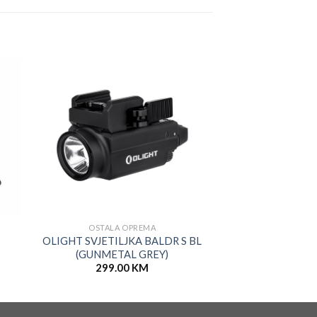
OSTALA OPREMA
OSTALA 
OLIGHT SVJETILJKA BALDR S BL
AMBRO SOL S
(GUNMETAL GREY)
10.0
299.00
KM