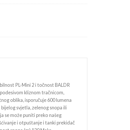
bilnost PL-Mini 2 i točnost BALDR
 S podesivom kliznom tračnicom,
ktnog oblika, isporučuje 600 lumena
bijelog svjetla, zelenog snopa ili
oja se može puniti preko našeg
ivanje i otpuštanje i tanki prekidač