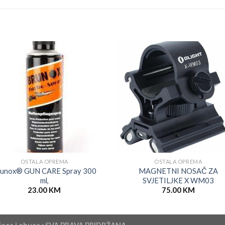
OSTALA OPREMA
OSTALA OPREMA
runox® GUN CARE Spray 300
MAGNETNI NOSAČ ZA
ml,
SVJETILJKE X WM03
23.00
KM
75.00
KM