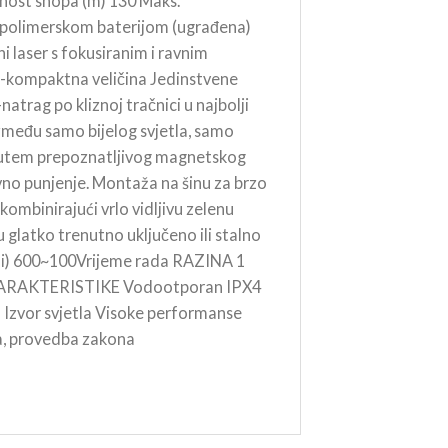
nost snopa (m) 130 Maks.
j-polimerskom baterijom (ugrađena)
i laser s fokusiranim i ravnim
ra-kompaktna veličina Jedinstvene
atrag po kliznoj tračnici u najbolji
 između samo bijelog svjetla, samo
i putem prepoznatljivog magnetskog
ovno punjenje. Montaža na šinu za brzo
kombinirajući vrlo vidljivu zelenu
glatko trenutno uključeno ili stalno
ni) 600~100Vrijeme rada RAZINA 1
E KARAKTERISTIKE Vodootporan IPX4
 in Izvor svjetla Visoke performanse
na, provedba zakona