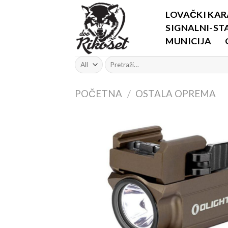
Skip
LOVAČKI KAR
to
SIGNALNI-STA
content
MUNICIJA
Pretraži:
POČETNA
/
OSTALA OPREMA