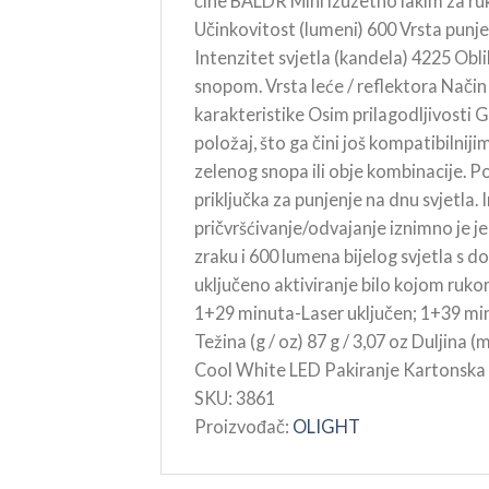
čine BALDR Mini izuzetno lakim za r
Učinkovitost (lumeni) 600 Vrsta punj
Intenzitet svjetla (kandela) 4225 Obl
snopom. Vrsta leće / reflektora Nači
karakteristike Osim prilagodljivosti G
položaj, što ga čini još kompatibilnij
zelenog snopa ili obje kombinacije. 
priključka za punjenje na dnu svjetla
pričvršćivanje/odvajanje iznimno je jed
zraku i 600 lumena bijelog svjetla s 
uključeno aktiviranje bilo kojom r
1+29 minuta-Laser uključen; 1+39 
Težina (g / oz) 87 g / 3,07 oz Duljina 
Cool White LED Pakiranje Kartonska k
SKU:
3861
Proizvođač:
OLIGHT