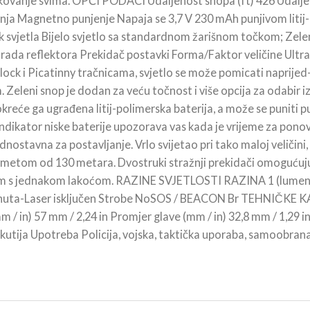
ukovanje svima. OPĆI PODACI Udaljenost snopa (ft) 426 Udalje
enja Magnetno punjenje Napaja se 3,7 V 230 mAh punjivom liti
ik svjetla Bijelo svjetlo sa standardnom žarišnom točkom; Zelen
n rada reflektora Prekidač postavki Forma/Faktor veličine Ult
lock i Picatinny tračnicama, svjetlo se može pomicati naprijed-n
im. Zeleni snop je dodan za veću točnost i više opcija za odabir
Pokreće ga ugrađena litij-polimerska baterija, a može se punit
. Indikator niske baterije upozorava vas kada je vrijeme za pon
nostavna za postavljanje. Vrlo svijetao pri tako maloj veličini, 
dometom od 130 metara. Dvostruki stražnji prekidači omogućuju 
ukom s jednakom lakoćom. RAZINE SVJETLOSTI RAZINA 1 (lume
minuta-Laser isključen Strobe NoSOS / BEACON Br TEHNIČK
(mm / in) 57 mm / 2,24 in Promjer glave (mm / in) 32,8 mm / 1,29
utija Upotreba Policija, vojska, taktička uporaba, samoobra