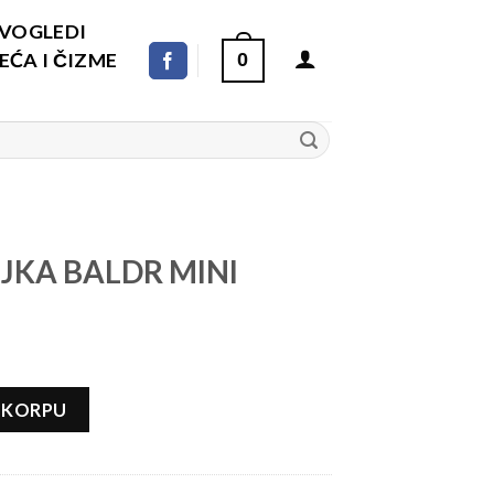
DVOGLEDI
ĆA I ČIZME
0
LJKA BALDR MINI
I DESERT TAN količina
 KORPU