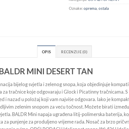
Oznake:
oprema
,
ostala
OPIS
RECENZIJE (0)
 BALDR MINI DESERT TAN
cija bijelog svjetla i zelenog snopa, koja objedinjuje kompati
ra za tračnice koje odgovaraju i Glock i Picatinny tračnicama.
jed i nazad u položaj koji vam najviše odgovara. Iako je kompa
 vidljivim zelenim snopom za veću točnost. Možete birati između 
vjetla. BALDR Mini napaja ugrađena litij-polimerska baterija, k
 za punjenje za produljeno vrijeme rada. Nosač za brzo pričvršć