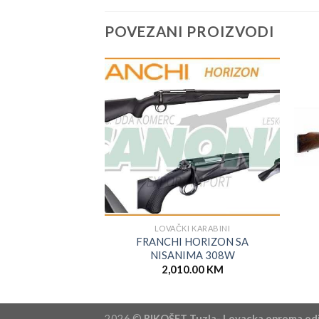
POVEZANI PROIZVODI
LOVAČKI KARABINI
FRANCHI HORIZON SA
NISANIMA 308W
2,010.00
KM
2026 ©
RIKOŠET Tuzla- Lovacka oprema od