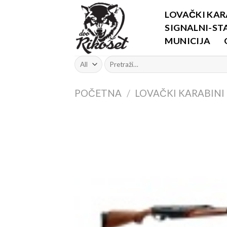
Skip
LOVAČKI KAR
to
SIGNALNI-STA
content
MUNICIJA
Pretraži:
POČETNA
/
LOVAČKI KARABINI