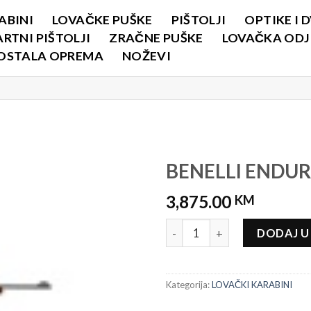
ABINI
LOVAČKE PUŠKE
PIŠTOLJI
OPTIKE I 
RTNI PIŠTOLJI
ZRAČNE PUŠKE
LOVAČKA ODJE
OSTALA OPREMA
NOŽEVI
BENELLI ENDU
3,875.00
KM
BENELLI ENDURANCE WOOD ko
DODAJ U
Kategorija:
LOVAČKI KARABINI