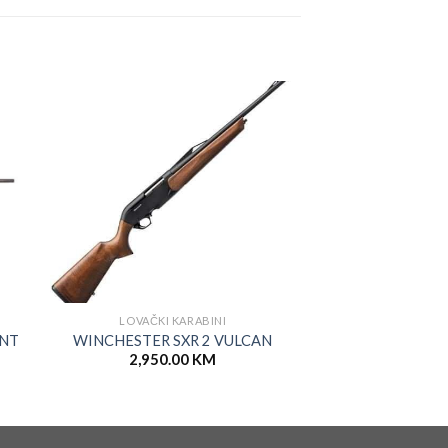
LOVAČKI KARABINI
LOVAČKI K
FRANCHI HORI
INT
WINCHESTER SXR 2 VULCAN
nišan
2,950.00
KM
2,010.