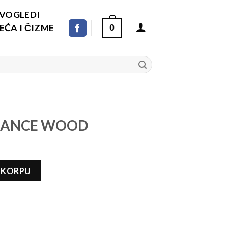
DVOGLEDI
ĆA I ČIZME
0
RANCE WOOD
ličina
 KORPU