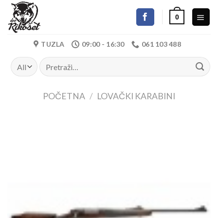
Skip
0
to
content
TUZLA
09:00 - 16:30
061 103 488
Pretraži:
POČETNA
/
LOVAČKI KARABINI