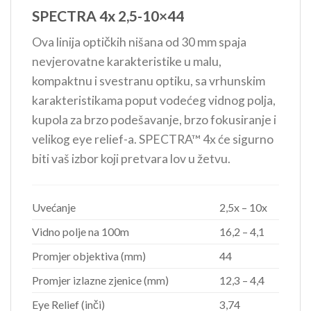
SPECTRA 4x 2,5-10×44
Ova linija optičkih nišana od 30 mm spaja
nevjerovatne karakteristike u malu,
kompaktnu i svestranu optiku, sa vrhunskim
karakteristikama poput vodećeg vidnog polja,
kupola za brzo podešavanje, brzo fokusiranje i
velikog eye relief-a. SPECTRA™ 4x će sigurno
biti vaš izbor koji pretvara lov u žetvu.
Uvećanje
2,5x – 10x
Vidno polje na 100m
16,2 – 4,1
Promjer objektiva (mm)
44
Promjer izlazne zjenice (mm)
12,3 – 4,4
Eye Relief (inči)
3,74