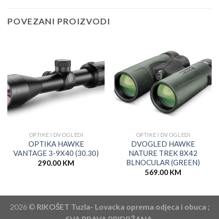
POVEZANI PROIZVODI
OPTIKE I DVOGLEDI
OPTIKE I DVOGLEDI
OPTIKA HAWKE
DVOGLED HAWKE
VANTAGE 3-9X40 (30.30)
NATURE TREK 8X42
BLNOCULAR (GREEN)
290.00
KM
569.00
KM
2026 ©
RIKOŠET Tuzla- Lovacka oprema odjeca i obuca ;
SVA PRAVA PRIDRŽANA.