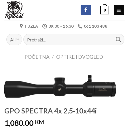
Skip
0
to
content
TUZLA
09:00 - 16:30
061 103 488
Pretraži:
POČETNA
/
OPTIKE I DVOGLEDI
GPO SPECTRA 4x 2,5-10x44i
1,080.00
KM