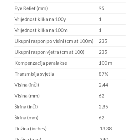
Eye Relief (mm)
95
Vrijednost klika na 100y
1
Vrijednost klika na 100m
1
Ukupni raspon po visini (cm at 100m)
235
Ukupni raspon vjetra (cm at 100)
235
Kompenzacija paralakse
100 m
Transmisija svjetla
87%
Visina (inči)
2,44
Visina (mm)
62
Širina (inči)
2,85
Širina (mm)
62
Dužina (inches)
13,38
Dužina (mm)
340