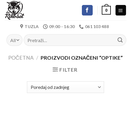
Skip
0
to
content
TUZLA
09:00 - 16:30
061 103 488
Pretraži:
POČETNA
/
PROIZVODI OZNAČENI “OPTIKE”
FILTER