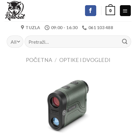
Skip
0
to
content
TUZLA
09:00 - 16:30
061 103 488
Pretraži:
POČETNA
/
OPTIKE I DVOGLEDI