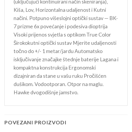
(uključujući kontinuirani način skeniranja),
Kiša, Lov, Horizontalna udaljenost i Kutni
načini. Potpuno višeslojni optički sustav — BK-
7 prizme 6x povećanje i podesiva dioptrija
Visoki prijenos svjetla s optikom True Color
Širokokutni optički sustav Mjerite udaljenosti
točno do +/- 1 metar/jardu Automatsko
isključivanje značajke štednje baterije Lagana i
kompaktna konstrukcija Ergonomski
dizajniran da stane u vašu ruku Pročišćen
dušikom. Vodootporan. Otpor na maglu.
Hawke dvogodišnje jamstvo.
POVEZANI PROIZVODI