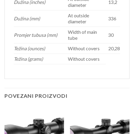
Dužina (inches)
13,2
diameter
At outside
Dužina (mm)
336
diameter
Width of main
Promjer tubusa (mm)
30
tube
Težina (ounces)
Without covers
20,28
Težina (grams)
Without covers
POVEZANI PROIZVODI