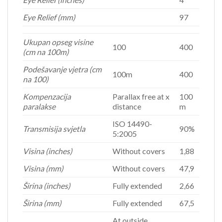
Eye Relief (mm)
97
Ukupan opseg visine
100
400
(cm na 100m)
Podešavanje vjetra (cm
100m
400
na 100)
Kompenzacija
Parallax free at x
100
paralakse
distance
m
ISO 14490-
Transmisija svjetla
90%
5:2005
Visina (inches)
Without covers
1,88
Visina (mm)
Without covers
47,9
Širina (inches)
Fully extended
2,66
Širina (mm)
Fully extended
67,5
At outside