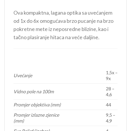
Ova kompaktna, lagana optika sa uvećanjem
od 1x do 6x omogućava brzo pucanje na brzo
pokretne mete iz neposredne blizine, kao i
tačno plasiranje hitaca na veće daljine.
1,5x –
Uvećanje
9x
28 –
Vidno pole na 100m
4,6
Promjer objektiva (mm)
44
Promjer izlazne zjenice
9,5 –
(mm)
4,9
Eye Relief (inches)
4