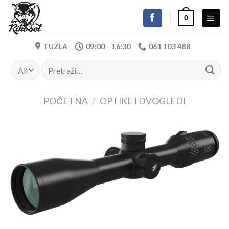
Skip
0
to
content
TUZLA
09:00 - 16:30
061 103 488
Pretraži:
POČETNA
/
OPTIKE I DVOGLEDI