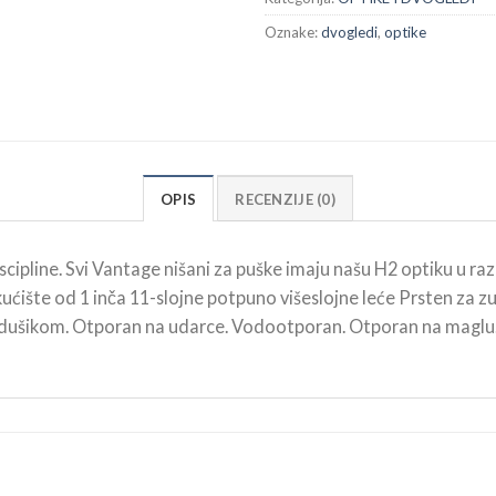
Oznake:
dvogledi
,
optike
OPIS
RECENZIJE (0)
iscipline. Svi Vantage nišani za puške imaju našu H2 optiku u ra
kućište od 1 inča 11-slojne potpuno višeslojne leće Prsten za
dušikom. Otporan na udarce. Vodootporan. Otporan na maglu. O