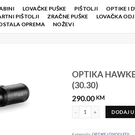
ABINI
LOVAČKE PUŠKE
PIŠTOLJI
OPTIKE I 
RTNI PIŠTOLJI
ZRAČNE PUŠKE
LOVAČKA ODJE
OSTALA OPREMA
NOŽEVI
I
OPTIKA HAWKE
(30.30)
290.00
KM
OPTIKA HAWKE VANTAGE 3-9X4
DODAJ U
Kategorija:
OPTIKE I DVOGLEDI