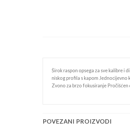
Širok raspon opsega za sve kalibre i d
niskog profila s kapom Jednocijevno 
Zvono za brzo fokusiranje Pročišćen 
POVEZANI PROIZVODI