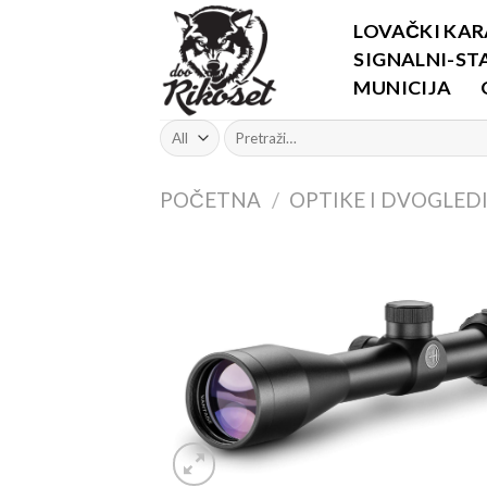
Skip
LOVAČKI KAR
to
SIGNALNI-STA
content
MUNICIJA
Pretraži:
POČETNA
/
OPTIKE I DVOGLED