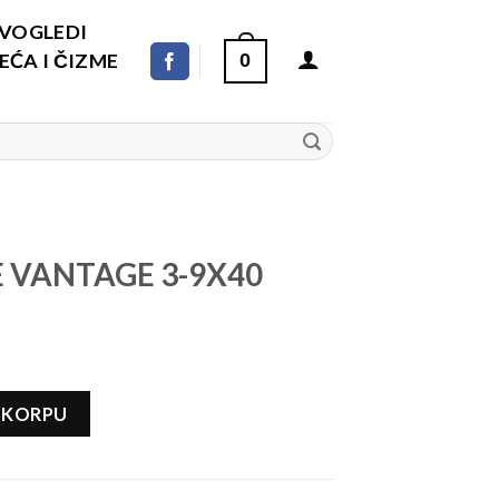
DVOGLEDI
ĆA I ČIZME
0
 VANTAGE 3-9X40
0 (30.30) količina
 KORPU