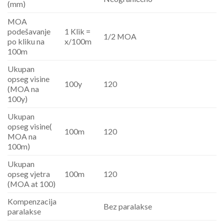
(mm)
MOA
podešavanje
1 Klik =
1/2 MOA
po kliku na
x/100m
100m
Ukupan
opseg visine
100y
120
(MOA na
100y)
Ukupan
opseg visine(
100m
120
MOA na
100m)
Ukupan
opseg vjetra
100m
120
(MOA at 100)
Kompenzacija
Bez paralakse
paralakse