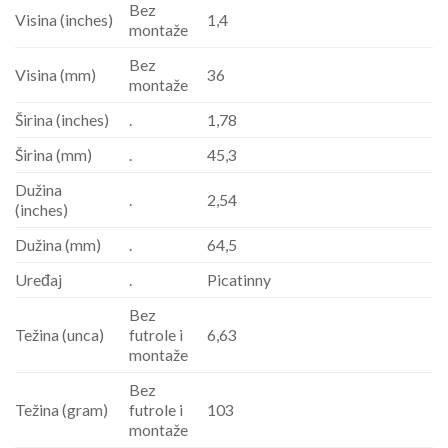
Bez
Visina (inches)
1,4
montaže
Bez
Visina (mm)
36
montaže
Širina (inches)
.
1,78
Širina (mm)
.
45,3
Dužina
.
2,54
(inches)
Dužina (mm)
.
64,5
Uređaj
.
Picatinny
Bez
Težina (unca)
futrole i
6,63
montaže
Bez
Težina (gram)
futrole i
103
montaže