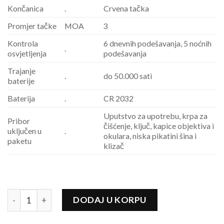
Končanica
.
Crvena tačka
Promjer tačke
MOA
3
Kontrola
6 dnevnih podešavanja, 5 noćnih
.
osvjetljenja
podešavanja
Trajanje
.
do 50.000 sati
baterije
Baterija
.
CR 2032
Uputstvo za upotrebu, krpa za
Pribor
čišćenje, ključ, kapice objektiva i
uključen u
.
okulara, niska pikatini šina i
paketu
klizač
GPO SPECTRAdot ~ red dot nišan količina
DODAJ U KORPU