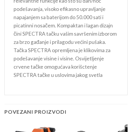
relevantne funkcije kao što su dan/noć
podešavanja, visoko efikasno upravljanje
napajanjem sa baterijom do 50.000 sati i
picatinni nosačem. Kompaktan i lagan dizajn
čini SPECTRA tačku vašim savršenim izborom
za brzo gađanje i prilagodu većini pušaka.
Tačka SPECTRA opremljena je klikovima za
podešavanje visine i visine. Osvijetljenje
crvene tačke omogućava korišctenje
SPECTRA tačke u uslovima jakog svetla
POVEZANI PROIZVODI