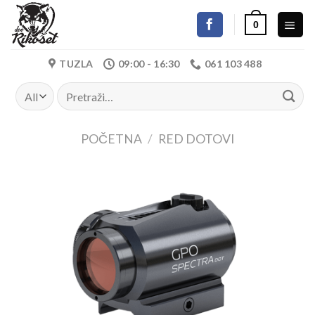
Skip
0
to
content
TUZLA
09:00 - 16:30
061 103 488
Pretraži:
POČETNA
/
RED DOTOVI