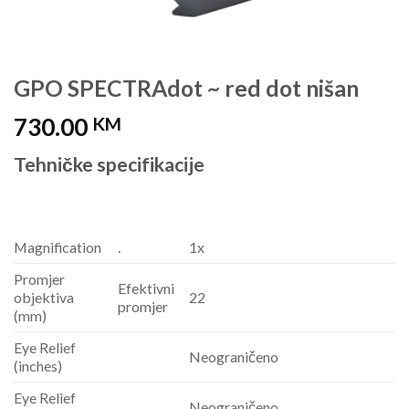
GPO SPECTRAdot ~ red dot nišan
730.00
KM
Tehničke specifikacije
Magnification
.
1x
Promjer
Efektivni
objektiva
22
promjer
(mm)
Eye Relief
Neograničeno
(inches)
Eye Relief
Neograničeno