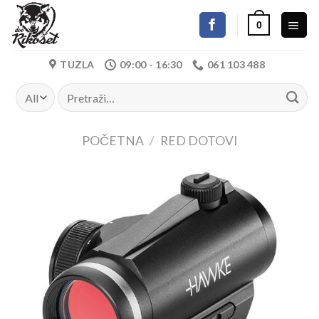
Skip
0
to
content
TUZLA
09:00 - 16:30
061 103 488
Pretraži:
POČETNA
/
RED DOTOVI