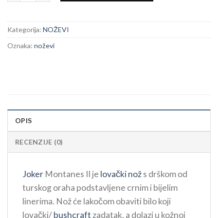
Kategorija:
NOŽEVI
Oznaka:
noževi
OPIS
RECENZIJE (0)
Joker
Montanes II je
lovački nož
s drškom od
turskog oraha podstavljene crnim i bijelim
linerima. Nož će lakočom obaviti bilo koji
lovački/
bushcraft
zadatak, a dolazi u kožnoj