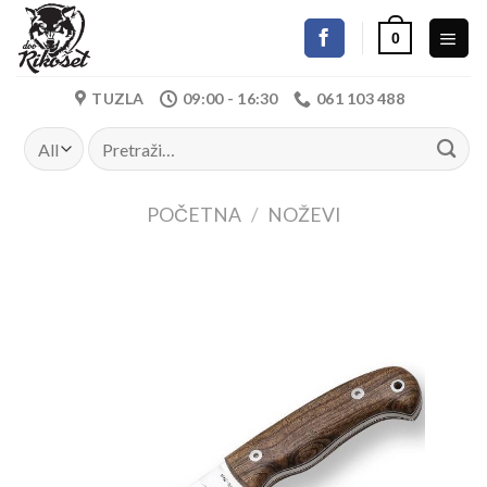
Skip
0
to
content
TUZLA
09:00 - 16:30
061 103 488
Pretraži:
POČETNA
/
NOŽEVI