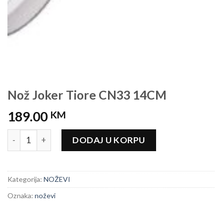
Nož Joker Tiore CN33 14CM
189.00
KM
Nož Joker Tiore CN33 14CM količina
DODAJ U KORPU
Kategorija:
NOŽEVI
Oznaka:
noževi