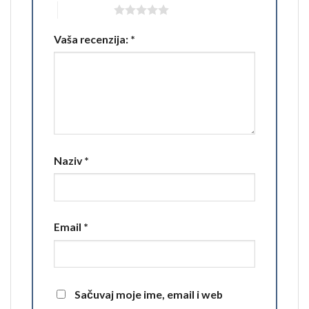
5 of 5 stars
Vaša recenzija:
*
Naziv
*
Email
*
Sačuvaj moje ime, email i web