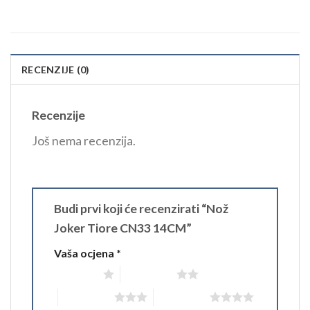
RECENZIJE (0)
Recenzije
Još nema recenzija.
Budi prvi koji će recenzirati “Nož
Joker Tiore CN33 14CM”
Vaša ocjena
*
1 of 5 stars
2 of 5 stars
3 of 5 stars
4 of 5 stars