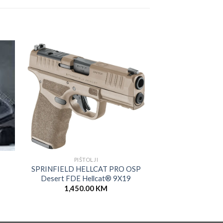
PIŠTOLJI
PIŠTO
SPRINFIELD HELLCAT PRO OSP
GLOCK 
Desert FDE Hellcat® 9X19
1,680.
1,450.00
KM