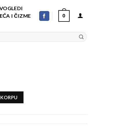
DVOGLEDI
ĆA I ČIZME
0
 KORPU