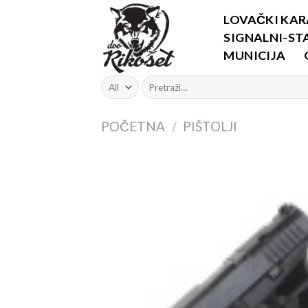
Skip
LOVAČKI KAR
to
SIGNALNI-STA
content
MUNICIJA
Pretraži:
POČETNA
/
PIŠTOLJI