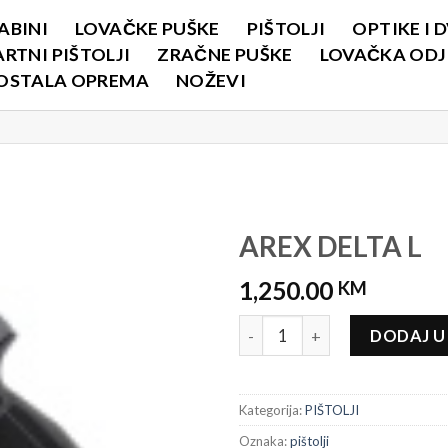
ABINI
LOVAČKE PUŠKE
PIŠTOLJI
OPTIKE I 
RTNI PIŠTOLJI
ZRAČNE PUŠKE
LOVAČKA ODJE
OSTALA OPREMA
NOŽEVI
AREX DELTA L
1,250.00
KM
AREX DELTA L količina
DODAJ U
Kategorija:
PIŠTOLJI
Oznaka:
pištolji