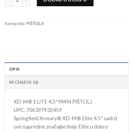
Kategorija:
PIŠTOLJI
OPIS
RECENZIJE (0)
XD-M® ELITE 4,5″ 9MM PIŠTOLJ
UPC: 706397932459
Springfield Armory® XD-M® Elite 4.5” sadrži
sve napredne značajke linije Elite u dobro