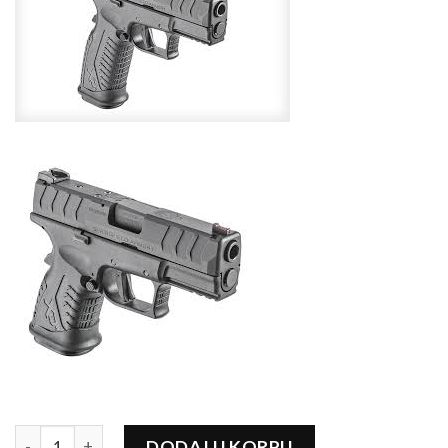
PIŠTOLJ SPRNINGFIELD ( HS) XD-M ELITTE 3,8" & 4,5 " CAL:
DODAJ U KORPU