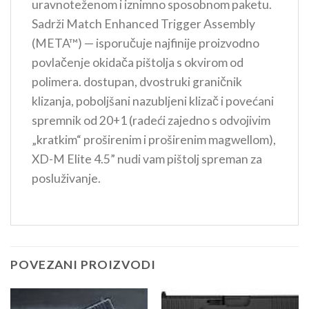
uravnoteženom i iznimno sposobnom paketu.
Sadrži Match Enhanced Trigger Assembly
(META™) — isporučuje najfinije proizvodno
povlačenje okidača pištolja s okvirom od
polimera. dostupan, dvostruki graničnik
klizanja, poboljšani nazubljeni klizač i povećani
spremnik od 20+1 (radeći zajedno s odvojivim
„kratkim“ proširenim i proširenim magwellom),
XD-M Elite 4.5” nudi vam pištolj spreman za
posluživanje.
POVEZANI PROIZVODI