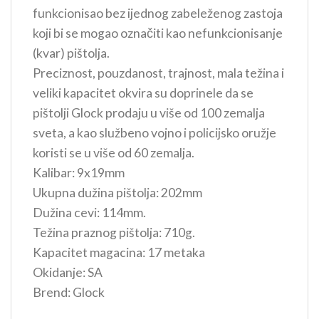
funkcionisao bez ijednog zabeleženog zastoja
koji bi se mogao označiti kao nefunkcionisanje
(kvar) pištolja.
Preciznost, pouzdanost, trajnost, mala težina i
veliki kapacitet okvira su doprinele da se
pištolji Glock prodaju u više od 100 zemalja
sveta, a kao službeno vojno i policijsko oružje
koristi se u više od 60 zemalja.
Kalibar: 9x19mm
Ukupna dužina pištolja: 202mm
Dužina cevi: 114mm.
Težina praznog pištolja: 710g.
Kapacitet magacina: 17 metaka
Okidanje: SA
Brend: Glock