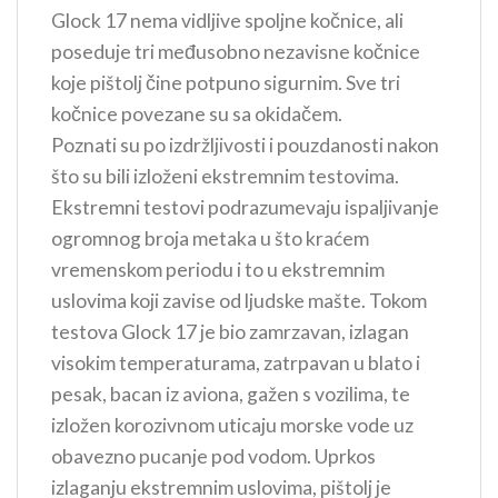
Glock 17 nema vidljive spoljne kočnice, ali
poseduje tri međusobno nezavisne kočnice
koje pištolj čine potpuno sigurnim. Sve tri
kočnice povezane su sa okidačem.
Poznati su po izdržljivosti i pouzdanosti nakon
što su bili izloženi ekstremnim testovima.
Ekstremni testovi podrazumevaju ispaljivanje
ogromnog broja metaka u što kraćem
vremenskom periodu i to u ekstremnim
uslovima koji zavise od ljudske mašte. Tokom
testova Glock 17 je bio zamrzavan, izlagan
visokim temperaturama, zatrpavan u blato i
pesak, bacan iz aviona, gažen s vozilima, te
izložen korozivnom uticaju morske vode uz
obavezno pucanje pod vodom. Uprkos
izlaganju ekstremnim uslovima, pištolj je