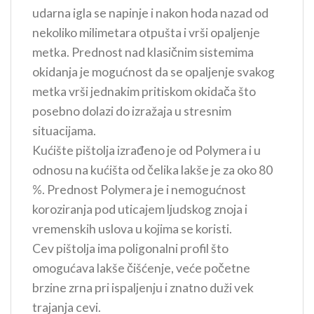
udarna igla se napinje i nakon hoda nazad od
nekoliko milimetara otpušta i vrši opaljenje
metka. Prednost nad klasičnim sistemima
okidanja je mogućnost da se opaljenje svakog
metka vrši jednakim pritiskom okidača što
posebno dolazi do izražaja u stresnim
situacijama.
Kućište pištolja izrađeno je od Polymera i u
odnosu na kućišta od čelika lakše je za oko 80
%. Prednost Polymera je i nemogućnost
koroziranja pod uticajem ljudskog znoja i
vremenskih uslova u kojima se koristi.
Cev pištolja ima poligonalni profil što
omogućava lakše čišćenje, veće početne
brzine zrna pri ispaljenju i znatno duži vek
trajanja cevi.