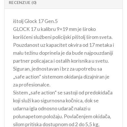
RECENZIJE (0)
ištolj Glock 17 Gen.5
GLOCK 17 u kalibru 9×19 mm je široko
korišćeni službeni policijski pištolj širom sveta.
Pouzdanost uz kapacitet okvira od 17 metaka i
malu težinu doprinela je da bude najpouzdaniji
partner policajaca i ostalih korisnika u svetu.
Siguran, jednostavan i brz za upotrebu sa
„safe action“ sistemom okidanja dizajniran je
za profesionalce.
Sistem „safe action“ se sastoji od predokidača
koji služi kao sigurnosna kočnica, dok se
udarna igla odnosno udarač nalazi u
polunapetom položaju. Povlačenjem okidača,
silom pritiska dostupnom od 2 do 5,5 kg,